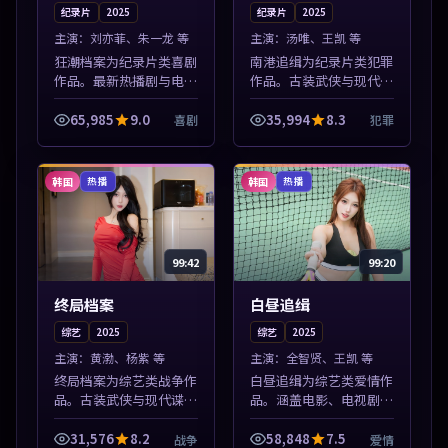
纪录片
2025
纪录片
2025
主演：
刘亦菲、朱一龙 等
主演：
汤唯、王凯 等
狂潮档案为纪录片类喜剧
南港追缉为纪录片类犯罪
作品。最新热播剧与电影
作品。古装武侠与现代谍
片单推荐，高清画质流畅
战兼备，热播剧集连更，
播放，每日更新不错过精
精彩片花与正片同样清
65,985
9.0
35,994
8.3
喜剧
犯罪
彩剧情。本片围绕人物抉
晰。本片围绕人物抉择与
择与情节张力展开，节奏
情节张力展开，节奏紧
紧凑，值得加...
凑，值得加入片单...
韩国
韩国
热播
热播
99:42
99:20
终局档案
白昼追缉
综艺
2025
综艺
2025
主演：
黄渤、杨紫 等
主演：
全智贤、王凯 等
终局档案为综艺类战争作
白昼追缉为综艺类爱情作
品。古装武侠与现代谍战
品。涵盖电影、电视剧与
兼备，热播剧集连更，精
综艺节目，国产精品与海
彩片花与正片同样清晰。
外佳作并陈，免费在线点
31,576
8.2
58,848
7.5
战争
爱情