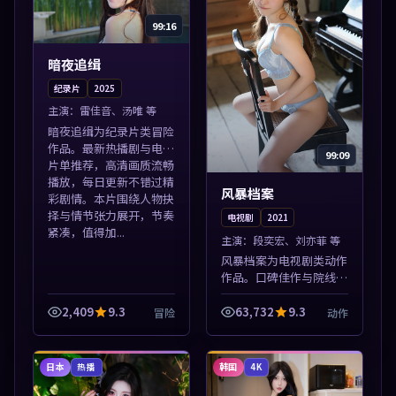
99:16
暗夜追缉
纪录片
2025
主演：
雷佳音、汤唯 等
暗夜追缉为纪录片类冒险
作品。最新热播剧与电影
99:09
片单推荐，高清画质流畅
播放，每日更新不错过精
风暴档案
彩剧情。本片围绕人物抉
择与情节张力展开，节奏
电视剧
2021
紧凑，值得加...
主演：
段奕宏、刘亦菲 等
风暴档案为电视剧类动作
作品。口碑佳作与院线热
映精选，高清免费在线资
源，多端适配随时观看。
2,409
9.3
63,732
9.3
冒险
动作
本片围绕人物抉择与情节
张力展开，节奏紧凑，值
得加入片单。
日本
韩国
热播
4K