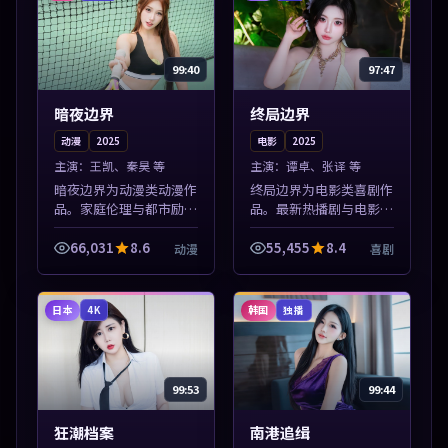
99:40
97:47
暗夜边界
终局边界
动漫
2025
电影
2025
主演：
王凯、秦昊 等
主演：
谭卓、张译 等
暗夜边界为动漫类动漫作
终局边界为电影类喜剧作
品。家庭伦理与都市励志
品。最新热播剧与电影片
题材丰富，高清免费在线
单推荐，高清画质流畅播
播放，适合全年龄段观
放，每日更新不错过精彩
66,031
8.6
55,455
8.4
动漫
喜剧
众。本片围绕人物抉择与
剧情。本片围绕人物抉择
情节张力展开，节奏紧
与情节张力展开，节奏紧
凑，值得加入片单...
凑，值得加入...
日本
韩国
4K
独播
99:53
99:44
狂潮档案
南港追缉