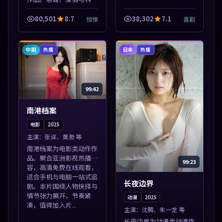
类型齐全，热播榜单实时
刷新，沉浸式观影体验。
80,501
8.7
38,302
7.1
惊悚
喜剧
本片围绕人物抉择与情节
张力展开，节奏紧凑，值
得加入片单。
中国
日本
热播
热播
99:42
南港档案
电影
2025
主演：
张译、黄渤 等
南港档案为电影类动作作
品。聚合亚洲影视热播内
99:23
容，高清免费在线观看，
适合手机与电脑一站式追
长夜边界
剧。本片围绕人物抉择与
情节张力展开，节奏紧
动漫
2025
凑，值得加入片...
主演：
沈腾、朱一龙 等
长夜边界为动漫类动漫作