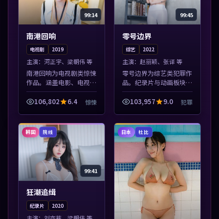
99:14
99:45
南港回响
零号边界
电视剧
2019
综艺
2022
主演：
河正宇、梁朝伟 等
主演：
赵丽颖、张译 等
南港回响为电视剧类惊悚
零号边界为综艺类犯罪作
作品。涵盖电影、电视剧
品。纪录片与动画板块同
与综艺节目，国产精品与
步更新，亚洲影视一站式
海外佳作并陈，免费在线
导览，支持关键词检索片
106,802
6.4
103,957
9.0
惊悚
犯罪
点播。本片围绕人物抉择
库。本片围绕人物抉择与
与情节张力展开，节奏紧
情节张力展开，节奏紧
凑，值得加入...
凑，值得加入片...
韩国
日本
院线
杜比
99:41
狂潮追缉
纪录片
2020
主演：
刘亦菲、梁朝伟 等