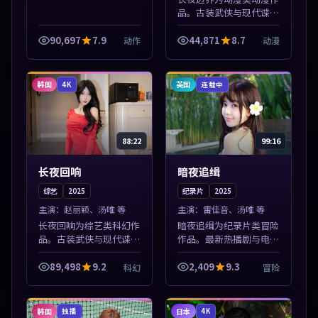
品。古装武侠与现代谍战
兼备，热播剧集连更，精
彩片花与正片同样清晰。
90,697
7.9
44,871
8.7
动作
动漫
本片围绕人物抉择与情节
张力展开，节奏紧凑，值
得加入片单。
韩国
英国
4K
连载中
88:22
99:16
长夜回响
暗夜追缉
综艺
2025
纪录片
2025
主演：
赵丽颖、汤唯 等
主演：
雷佳音、汤唯 等
长夜回响为综艺类科幻作
暗夜追缉为纪录片类冒险
品。古装武侠与现代谍战
作品。最新热播剧与电影
兼备，热播剧集连更，精
片单推荐，高清画质流畅
彩片花与正片同样清晰。
播放，每日更新不错过精
89,498
9.2
2,409
9.3
科幻
冒险
本片围绕人物抉择与情节
彩剧情。本片围绕人物抉
张力展开，节奏紧凑，值
择与情节张力展开，节奏
得加入片单。
紧凑，值得加...
韩国
日本
独播
4K