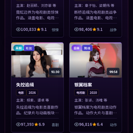
主演：
赵丽颖、刘亦菲 等
主演：
章子怡、梁朝伟 等
霓虹边界为电视剧类惊悚
断桥追缉为电视剧类战争
作品。涵盖电影、电视剧
作品。涵盖电影、电视剧
与综艺节目，国产精品与
与综艺节目，国产精品与
海外佳作并陈，免费在线
海外佳作并陈，免费在线
100,833
9.1
98,406
9.1
惊悚
战争
点播。本片围绕人物抉择
点播。本片围绕人物抉择
与情节张力展开，节奏紧
与情节张力展开，节奏紧
凑，值得加入...
凑，值得加入...
英国
日本
杜比
院线
91:30
99:58
失控追缉
银翼档案
电影
2026
电视剧
2020
主演：
杨紫、谭卓 等
主演：
张译、汤唯 等
失控追缉为电影类喜剧作
银翼档案为电视剧类动作
品。纪录片与动画板块同
作品。动作大片与喜剧短
步更新，亚洲影视一站式
片搭配推荐，亚洲影视高
导览，支持关键词检索片
清站，流畅不卡顿。本片
97,393
6.9
96,816
6.4
喜剧
动作
库。本片围绕人物抉择与
围绕人物抉择与情节张力