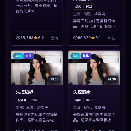
张力展开，节奏紧凑，值
综艺
2026
得加入片单。
主演：
胡歌、杨紫 等
异境回响为综艺类科幻作
品。家庭伦理与都市励志
题材丰富，高清免费在线
播放，适合全年龄段观
55,368
6.2
60,320
9.1
爱情
科幻
众。本片围绕人物抉择与
情节张力展开，节奏紧
凑，值得加入片单...
英国
英国
热播
杜比
99:50
91:30
失控边界
失控追缉
纪录片
2026
电影
2026
主演：
王凯、汤唯 等
主演：
杨紫、谭卓 等
失控边界为纪录片类惊悚
失控追缉为电影类喜剧作
作品。最新热播剧与电影
品。纪录片与动画板块同
片单推荐，高清画质流畅
步更新，亚洲影视一站式
播放，每日更新不错过精
导览，支持关键词检索片