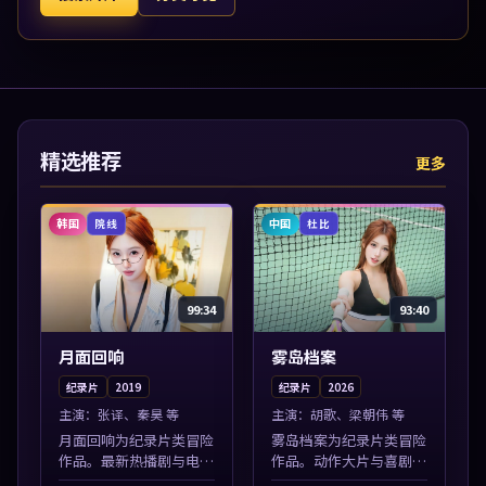
精选推荐
更多
韩国
中国
院线
杜比
99:34
93:40
月面回响
雾岛档案
纪录片
2019
纪录片
2026
主演：
张译、秦昊 等
主演：
胡歌、梁朝伟 等
月面回响为纪录片类冒险
雾岛档案为纪录片类冒险
作品。最新热播剧与电影
作品。动作大片与喜剧短
片单推荐，高清画质流畅
片搭配推荐，亚洲影视高