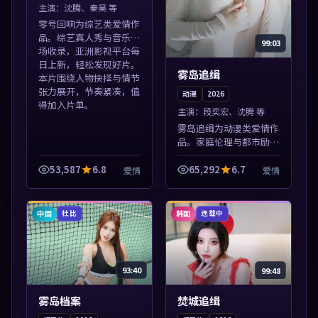
主演：
沈腾、秦昊 等
零号回响为综艺类爱情作
品。综艺真人秀与音乐现
99:03
场收录，亚洲影视平台每
日上新，轻松发现好片。
雾岛追缉
本片围绕人物抉择与情节
张力展开，节奏紧凑，值
动漫
2026
得加入片单。
主演：
段奕宏、沈腾 等
雾岛追缉为动漫类爱情作
品。家庭伦理与都市励志
题材丰富，高清免费在线
播放，适合全年龄段观
53,587
6.8
65,292
6.7
爱情
爱情
众。本片围绕人物抉择与
情节张力展开，节奏紧
凑，值得加入片单...
中国
韩国
杜比
连载中
93:40
99:48
雾岛档案
焚城追缉