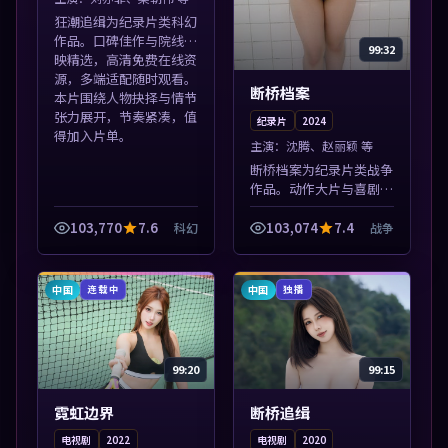
狂潮追缉为纪录片类科幻
作品。口碑佳作与院线热
99:32
映精选，高清免费在线资
源，多端适配随时观看。
断桥档案
本片围绕人物抉择与情节
张力展开，节奏紧凑，值
纪录片
2024
得加入片单。
主演：
沈腾、赵丽颖 等
断桥档案为纪录片类战争
作品。动作大片与喜剧短
片搭配推荐，亚洲影视高
清站，流畅不卡顿。本片
103,770
7.6
103,074
7.4
科幻
战争
围绕人物抉择与情节张力
展开，节奏紧凑，值得加
入片单。
中国
中国
连载中
独播
99:20
99:15
霓虹边界
断桥追缉
电视剧
2022
电视剧
2020