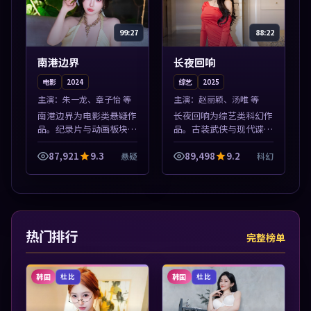
99:27
88:22
南港边界
长夜回响
电影
2024
综艺
2025
主演：
朱一龙、章子怡 等
主演：
赵丽颖、汤唯 等
南港边界为电影类悬疑作
长夜回响为综艺类科幻作
品。纪录片与动画板块同
品。古装武侠与现代谍战
步更新，亚洲影视一站式
兼备，热播剧集连更，精
导览，支持关键词检索片
彩片花与正片同样清晰。
87,921
9.3
89,498
9.2
悬疑
科幻
库。本片围绕人物抉择与
本片围绕人物抉择与情节
情节张力展开，节奏紧
张力展开，节奏紧凑，值
凑，值得加入片...
得加入片单。
热门排行
完整榜单
韩国
韩国
杜比
杜比