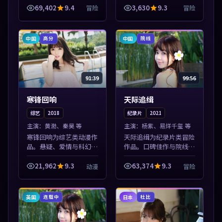
播放，每日更新不错过精
清站，流畅不卡顿。本片
69,402
9.4
3,630
9.3
冒险
冒险
彩剧情。本片围绕人物抉
围绕人物抉择与情节张力
择与情节张力展开，节奏
展开，节奏紧凑，值得加
紧凑，值得加...
入片单。
中国
中国
高分
院线
91:39
99:56
寒锋回响
天际追缉
综艺
2018
纪录片
2021
主演：
黄渤、秦昊 等
主演：
杨紫、易烊千玺 等
寒锋回响为综艺类动漫作
天际追缉为纪录片类冒险
品。悬疑、爱情与科幻类
作品。口碑佳作与院线热
型齐全，热播榜单实时刷
映精选，高清免费在线资
新，沉浸式观影体验。本
源，多端适配随时观看。
21,962
9.3
63,374
9.3
动漫
冒险
片围绕人物抉择与情节张
本片围绕人物抉择与情节
力展开，节奏紧凑，值得
张力展开，节奏紧凑，值
加入片单。
得加入片单。
英国
日本
连载中
杜比