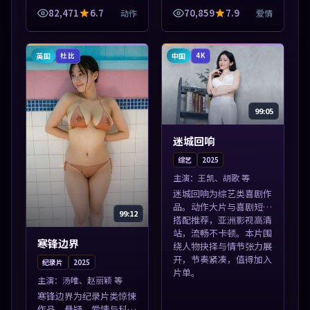
播放，每日更新不错过精
82,471
6.7
70,859
7.9
动作
爱情
彩剧情。本片围绕人物抉
择与情节张力展开，节奏
紧凑，值得加...
英国
中国
杜比
4K
99:05
迷城回响
综艺
2025
主演：
王凯、胡歌 等
迷城回响为综艺类喜剧作
品。动作大片与喜剧短片
99:12
搭配推荐，亚洲影视高清
站，流畅不卡顿。本片围
寒锋边界
绕人物抉择与情节张力展
开，节奏紧凑，值得加入
纪录片
2025
片单。
主演：
汤唯、赵丽颖 等
寒锋边界为纪录片类惊悚
作品。悬疑、爱情与科幻