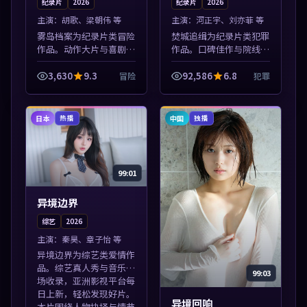
纪录片
2026
纪录片
2026
主演：
胡歌、梁朝伟 等
主演：
河正宇、刘亦菲 等
雾岛档案为纪录片类冒险
焚城追缉为纪录片类犯罪
作品。动作大片与喜剧短
作品。口碑佳作与院线热
片搭配推荐，亚洲影视高
映精选，高清免费在线资
清站，流畅不卡顿。本片
源，多端适配随时观看。
3,630
9.3
92,586
6.8
冒险
犯罪
围绕人物抉择与情节张力
本片围绕人物抉择与情节
展开，节奏紧凑，值得加
张力展开，节奏紧凑，值
入片单。
得加入片单。
日本
中国
热播
独播
99:01
异境边界
综艺
2026
主演：
秦昊、章子怡 等
异境边界为综艺类爱情作
品。综艺真人秀与音乐现
99:03
场收录，亚洲影视平台每
日上新，轻松发现好片。
异境回响
本片围绕人物抉择与情节