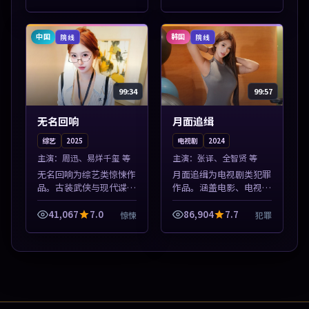
本片围绕人物抉择与情节
播。本片围绕人物抉择与
张力展开，节奏紧凑，值
情节张力展开，节奏紧
得加入片单。
凑，值得加入片...
中国
韩国
院线
院线
99:34
99:57
无名回响
月面追缉
综艺
2025
电视剧
2024
主演：
周迅、易烊千玺 等
主演：
张译、全智贤 等
无名回响为综艺类惊悚作
月面追缉为电视剧类犯罪
品。古装武侠与现代谍战
作品。涵盖电影、电视剧
兼备，热播剧集连更，精
与综艺节目，国产精品与
彩片花与正片同样清晰。
海外佳作并陈，免费在线
41,067
7.0
86,904
7.7
惊悚
犯罪
本片围绕人物抉择与情节
点播。本片围绕人物抉择
张力展开，节奏紧凑，值
与情节张力展开，节奏紧
得加入片单。
凑，值得加入...