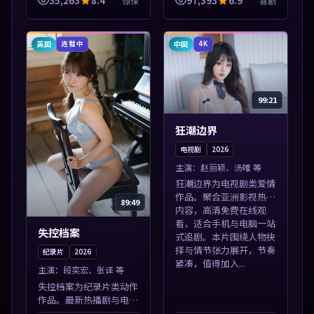
35,263
8.4
97,393
6.9
惊悚
喜剧
彩剧情。本片围绕人物抉
库。本片围绕人物抉择与
择与情节张力展开，节奏
情节张力展开，节奏紧
紧凑，值得加...
凑，值得加入片...
英国
中国
连载中
4K
99:21
狂潮边界
电视剧
2026
主演：
赵丽颖、汤唯 等
狂潮边界为电视剧类爱情
作品。聚合亚洲影视热播
89:49
内容，高清免费在线观
看，适合手机与电脑一站
失控档案
式追剧。本片围绕人物抉
择与情节张力展开，节奏
纪录片
2026
紧凑，值得加入...
主演：
段奕宏、张译 等
失控档案为纪录片类动作
作品。最新热播剧与电影
片单推荐，高清画质流畅