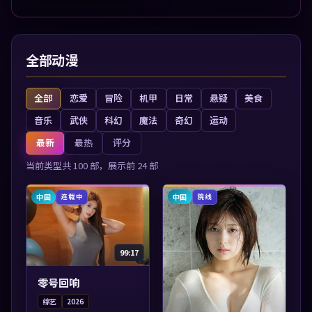
情节张力展开，节奏紧
展开，节奏紧凑，值得加
凑，值得加入片...
入片单。
全部动漫
全部
恋爱
冒险
机甲
日常
悬疑
美食
音乐
武侠
科幻
魔法
奇幻
运动
最新
最热
评分
当前类型共
100
部，展示前
24
部
中国
中国
连载中
院线
99:17
零号回响
综艺
2026